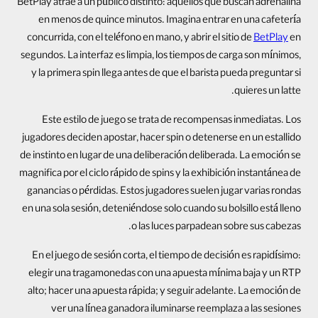
BetPlay atrae a un público distinto: aquellos que buscan adrenalina
en menos de quince minutos. Imagina entrar en una cafetería
concurrida, con el teléfono en mano, y abrir el sitio de
BetPlay
en
segundos. La interfaz es limpia, los tiempos de carga son mínimos,
y la primera spin llega antes de que el barista pueda preguntar si
quieres un latte.
Este estilo de juego se trata de recompensas inmediatas. Los
jugadores deciden apostar, hacer spin o detenerse en un estallido
de instinto en lugar de una deliberación deliberada. La emoción se
magnifica por el ciclo rápido de spins y la exhibición instantánea de
ganancias o pérdidas. Estos jugadores suelen jugar varias rondas
en una sola sesión, deteniéndose solo cuando su bolsillo está lleno
o las luces parpadean sobre sus cabezas.
En el juego de sesión corta, el tiempo de decisión es rapidísimo:
elegir una tragamonedas con una apuesta mínima baja y un RTP
alto; hacer una apuesta rápida; y seguir adelante. La emoción de
ver una línea ganadora iluminarse reemplaza a las sesiones