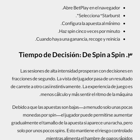
Abre BetPlay en el navegador.
Selecciona “Starburst”.
Configura la apuesta al mínimo.
Haz spin cinco veces por minuto.
Cuando haya una ganancia, recoge y reinicia.
3. Tiempo de Decisión: De Spin a Spin
Las sesiones de alta intensidad prosperan con decisiones en
fracciones de segundo. La vista del jugador pasa de un resultado
de carrete a otro casi instintivamente. La experiencia de juego es
menos cálculo y más sentir el ritmo de la máquina.
Debido a que las apuestas son bajas—a menudo solo unas pocas
monedas por spin—el jugador puede permitirse aumentar
gradualmente el tamaño de la apuesta si aparece una racha, pero
solo por unos pocos spins. Esto mantiene el riesgo controlado
mientras alimenta el hambre de pagos rápidos.