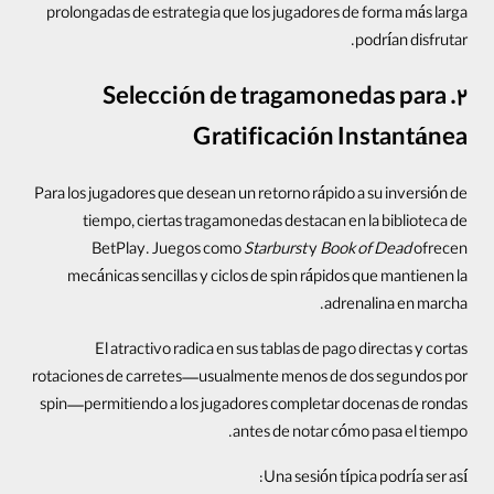
prolongadas de estrategia que los jugadores de forma más larga
podrían disfrutar.
2. Selección de tragamonedas para
Gratificación Instantánea
Para los jugadores que desean un retorno rápido a su inversión de
tiempo, ciertas tragamonedas destacan en la biblioteca de
BetPlay. Juegos como
Starburst
y
Book of Dead
ofrecen
mecánicas sencillas y ciclos de spin rápidos que mantienen la
adrenalina en marcha.
El atractivo radica en sus tablas de pago directas y cortas
rotaciones de carretes—usualmente menos de dos segundos por
spin—permitiendo a los jugadores completar docenas de rondas
antes de notar cómo pasa el tiempo.
Una sesión típica podría ser así: