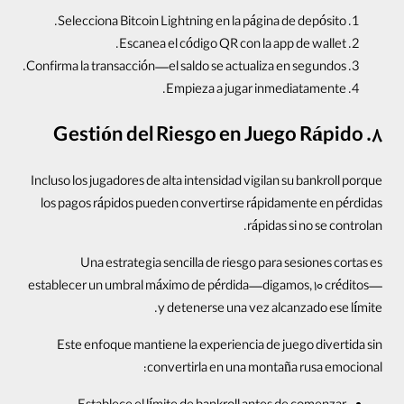
Selecciona Bitcoin Lightning en la página de depósito.
Escanea el código QR con la app de wallet.
Confirma la transacción—el saldo se actualiza en segundos.
Empieza a jugar inmediatamente.
8. Gestión del Riesgo en Juego Rápido
Incluso los jugadores de alta intensidad vigilan su bankroll porque
los pagos rápidos pueden convertirse rápidamente en pérdidas
rápidas si no se controlan.
Una estrategia sencilla de riesgo para sesiones cortas es
establecer un umbral máximo de pérdida—digamos, 10 créditos—
y detenerse una vez alcanzado ese límite.
Este enfoque mantiene la experiencia de juego divertida sin
convertirla en una montaña rusa emocional: