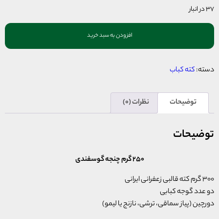
37 در انبار
افزودن به سبد خرید
دسته:
کته کباب
توضیحات
نظرات (0)
توضیحات
250 گرم چنجه گوسفندی
300 گرم کته قالبی زعفرانی ایرانی
دو عدد گوجه کبابی
دورچین (پیاز سماقی، ترشی، نازنج یا لیمو)